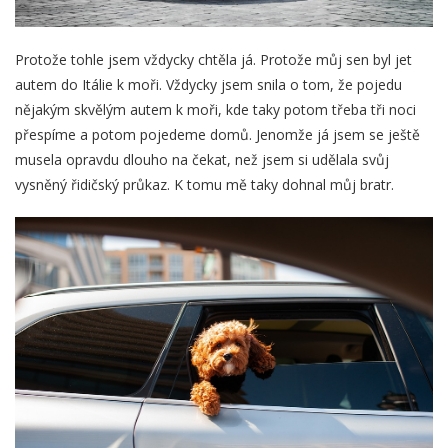
Protože tohle jsem vždycky chtěla já. Protože můj sen byl jet
autem do Itálie k moři. Vždycky jsem snila o tom, že pojedu
nějakým skvělým autem k moři, kde taky potom třeba tři noci
přespíme a potom pojedeme domů. Jenomže já jsem se ještě
musela opravdu dlouho na čekat, než jsem si udělala svůj
vysněný řidičský průkaz. K tomu mě taky dohnal můj bratr.