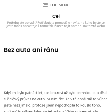
Skip
TOP MENU
to
content
Cel
Potřebujete poradit? Potřebujete pomoci? A nevíte, na koho byste se
ještě mohli obrátit? Je-li tomu tak, zkuste najít pomoc i na tomto webu.
Bez auta ani ránu
Když mi bylo patnáct let, tak bratrovi už bylo osmnáct let a dělal
si řidičský průkaz na auto. Musím říct, že v té době mě to vůbec
ještě nezajímalo, protože jsem nepochopila to kouzlo toho,
když můžu někam kdykoliv jet autem. Vždycky jsem všude