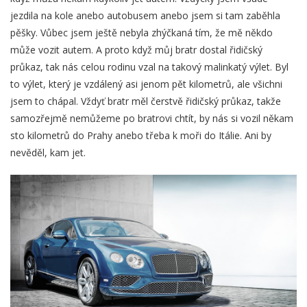
jezdila na kole anebo autobusem anebo jsem si tam zaběhla
pěšky. Vůbec jsem ještě nebyla zhýčkaná tím, že mě někdo
může vozit autem. A proto když můj bratr dostal řidičský
průkaz, tak nás celou rodinu vzal na takový malinkatý výlet. Byl
to výlet, který je vzdálený asi jenom pět kilometrů, ale všichni
jsem to chápal. Vždyť bratr měl čerstvě řidičský průkaz, takže
samozřejmě nemůžeme po bratrovi chtít, by nás si vozil někam
sto kilometrů do Prahy anebo třeba k moři do Itálie. Ani by
nevěděl, kam jet.