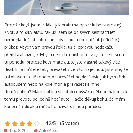
Protože když jsem viděla, jak bratr má opravdu bezstarostný
život, a to díky autu, tak už jsem se od svých šestnácti let
nemohla dočkat toho dne, kdy si budu moci dělat já řidičský
průkaz. Abych vám pravdu řekla, už si opravdu nedokážu
představit život, kdybych nemohla řídit auto. Zvykla jsem si na
tu pohodu, protože když máte auto, jste vlastně takový více
flexibilní a můžete taky převážet více věcí najednou. Jistě víte, že
autobusem totiž toho moc převážet nejde. Navíc jak bych třeba
autobusem nebo na kole mohla převážet ke mně
domů palmu? Mám v plánu si dát do obýváku pěknou palmu a k
tomu převozu se jedině hodí auto. Takže děkuji bohu, že mám
konečně řidičák a můžu ho užívat s plnou parádou.
4.2/5 - (5 votes)
Dub 8, 2022
Auto Moto