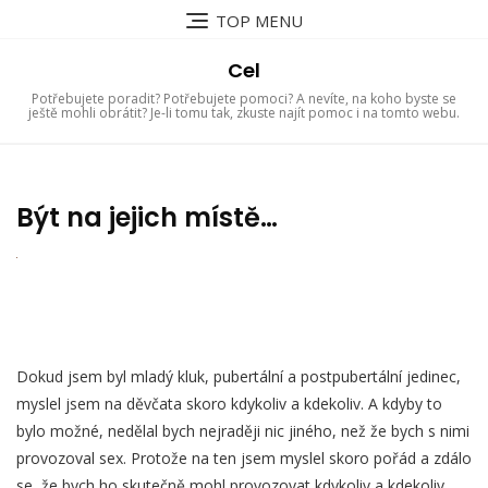
Skip
TOP MENU
to
content
Cel
Potřebujete poradit? Potřebujete pomoci? A nevíte, na koho byste se
ještě mohli obrátit? Je-li tomu tak, zkuste najít pomoc i na tomto webu.
Být na jejich místě…
Dokud jsem byl mladý kluk, pubertální a postpubertální jedinec,
myslel jsem na děvčata skoro kdykoliv a kdekoliv. A kdyby to
bylo možné, nedělal bych nejraději nic jiného, než že bych s nimi
provozoval sex. Protože na ten jsem myslel skoro pořád a zdálo
se, že bych ho skutečně mohl provozovat kdykoliv a kdekoliv.