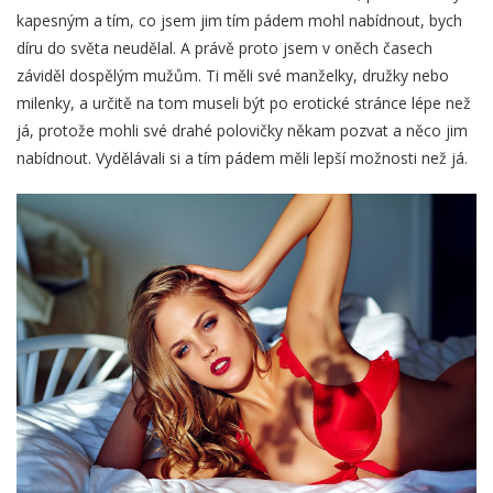
kapesným a tím, co jsem jim tím pádem mohl nabídnout, bych
díru do světa neudělal. A právě proto jsem v oněch časech
záviděl dospělým mužům. Ti měli své manželky, družky nebo
milenky, a určitě na tom museli být po erotické stránce lépe než
já, protože mohli své drahé polovičky někam pozvat a něco jim
nabídnout. Vydělávali si a tím pádem měli lepší možnosti než já.