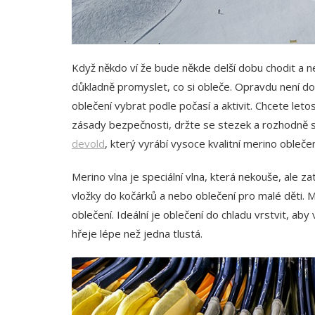
Když někdo ví že bude někde delší dobu chodit a 
důkladně promyslet, co si obleče. Opravdu není do
oblečení vybrat podle počasí a aktivit. Chcete leto
zásady bezpečnosti, držte se stezek a rozhodně si
devold
, který vyrábí vysoce kvalitní merino oblečen
Merino vlna je speciální vlna, která nekouše, ale za
vložky do kočárků a nebo oblečení pro malé děti. Mů
oblečení. Ideální je oblečení do chladu vrstvit, ab
hřeje lépe než jedna tlustá.