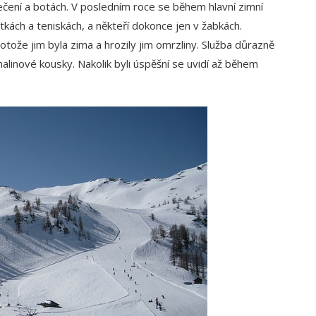
lečení a botách. V posledním roce se během hlavní zimní
kách a teniskách, a někteří dokonce jen v žabkách.
otože jim byla zima a hrozily jim omrzliny. Služba důrazně
alinové kousky. Nakolik byli úspěšní se uvidí až během