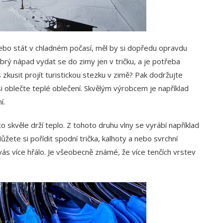
nebo stát v chladném počasí, měl by si dopředu opravdu
brý nápad vydat se do zimy jen v tričku, a je potřeba
s zkusit projít turistickou stezku v zimě? Pak dodržujte
 oblečte teplé oblečení. Skvělým výrobcem je například
í.
to skvěle drží teplo. Z tohoto druhu vlny se vyrábí například
žete si pořídit spodní trička, kalhoty a nebo svrchní
y vás více hřálo. Je všeobecně známé, že více tenčích vrstev