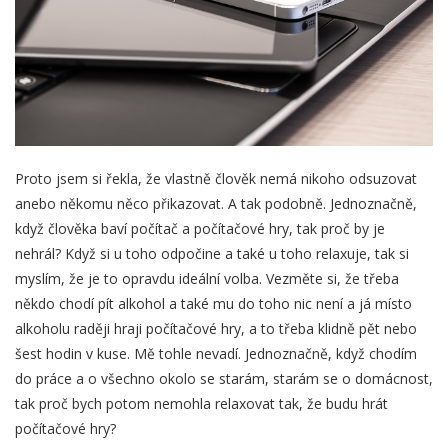
Proto jsem si řekla, že vlastně člověk nemá nikoho odsuzovat
anebo někomu něco přikazovat. A tak podobně. Jednoznačně,
když člověka baví počítač a počítačové hry, tak proč by je
nehrál? Když si u toho odpočine a také u toho relaxuje, tak si
myslím, že je to opravdu ideální volba. Vezměte si, že třeba
někdo chodí pít alkohol a také mu do toho nic není a já místo
alkoholu raději hraji počítačové hry, a to třeba klidně pět nebo
šest hodin v kuse. Mě tohle nevadí. Jednoznačně, když chodím
do práce a o všechno okolo se starám, starám se o domácnost,
tak proč bych potom nemohla relaxovat tak, že budu hrát
počítačové hry?