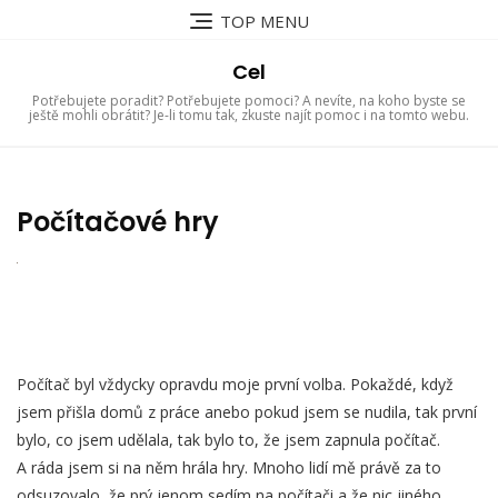
Skip
TOP MENU
to
content
Cel
Potřebujete poradit? Potřebujete pomoci? A nevíte, na koho byste se
ještě mohli obrátit? Je-li tomu tak, zkuste najít pomoc i na tomto webu.
Počítačové hry
Počítač byl vždycky opravdu moje první volba. Pokaždé, když
jsem přišla domů z práce anebo pokud jsem se nudila, tak první
bylo, co jsem udělala, tak bylo to, že jsem zapnula počítač.
A ráda jsem si na něm hrála hry. Mnoho lidí mě právě za to
odsuzovalo, že prý jenom sedím na počítači a že nic jiného