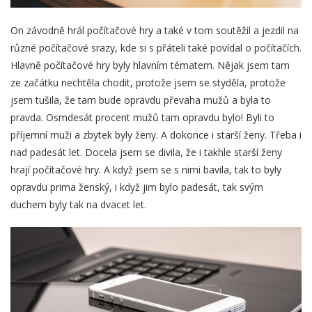
On závodně hrál počítačové hry a také v tom soutěžil a jezdil na
různé počítačové srazy, kde si s přáteli také povídal o počítačích.
Hlavně počítačové hry byly hlavním tématem. Nějak jsem tam
ze začátku nechtěla chodit, protože jsem se styděla, protože
jsem tušila, že tam bude opravdu převaha mužů a byla to
pravda. Osmdesát procent mužů tam opravdu bylo! Byli to
příjemní muži a zbytek byly ženy. A dokonce i starší ženy. Třeba i
nad padesát let. Docela jsem se divila, že i takhle starší ženy
hrají počítačové hry. A když jsem se s nimi bavila, tak to byly
opravdu prima ženský, i když jim bylo padesát, tak svým
duchem byly tak na dvacet let.