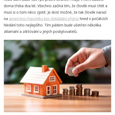
doma třeba dva let. Všechno začíná tím, že člověk musí chtít a
musí si o tom něco zjistit. Je dost možné, že tak člověk narazí
na
americkou hypotéku bez dokládání příjmů
hned v počátcích
hledání toho nejlepšího. Tím pádem bude ušetřen několika
zklamání a zdržování u jiných poskytovatelů.