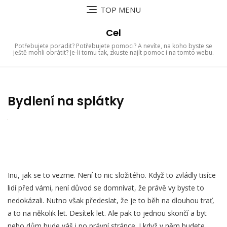
Skip
TOP MENU
to
content
Cel
Potřebujete poradit? Potřebujete pomoci? A nevíte, na koho byste se
ještě mohli obrátit? Je-li tomu tak, zkuste najít pomoc i na tomto webu.
Bydlení na splátky
Inu, jak se to vezme. Není to nic složitého. Když to zvládly tisíce
lidí před vámi, není důvod se domnívat, že právě vy byste to
nedokázali. Nutno však předeslat, že je to běh na dlouhou trať,
a to na několik let. Desítek let. Ale pak to jednou skončí a byt
nebo dům bude váš i po právní stránce. I když v něm budete