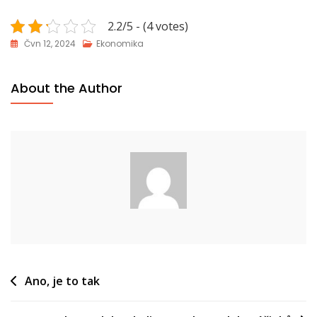
2.2/5 - (4 votes)
Čvn 12, 2024
Ekonomika
About the Author
Navigace
Ano, je to tak
pro