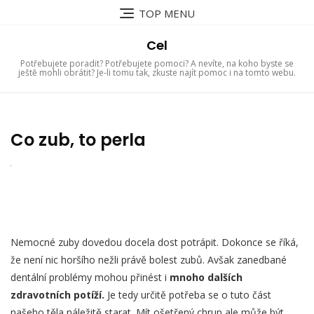
Skip
TOP MENU
to
content
Cel
Potřebujete poradit? Potřebujete pomoci? A nevíte, na koho byste se
ještě mohli obrátit? Je-li tomu tak, zkuste najít pomoc i na tomto webu.
Co zub, to perla
Nemocné zuby dovedou docela dost potrápit. Dokonce se říká,
že není nic horšího nežli právě bolest zubů. Avšak zanedbané
dentální problémy mohou přinést i
mnoho dalších
zdravotních potíží.
Je tedy určitě potřeba se o tuto část
našeho těla náležitě starat. Mít ošetřený chrup ale může být