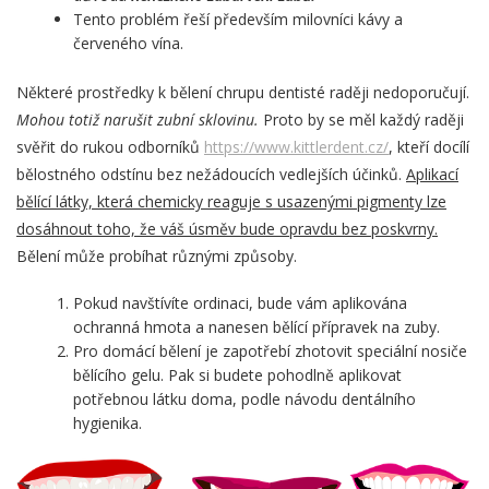
Tento problém řeší především milovníci kávy a
červeného vína.
Některé prostředky k bělení chrupu dentisté raději nedoporučují.
Mohou totiž narušit zubní sklovinu.
Proto by se měl každý raději
svěřit do rukou odborníků
https://www.kittlerdent.cz/
, kteří docílí
bělostného odstínu bez nežádoucích vedlejších účinků.
Aplikací
bělící látky, která chemicky reaguje s usazenými pigmenty lze
dosáhnout toho, že váš úsměv bude opravdu bez poskvrny.
Bělení může probíhat různými způsoby.
Pokud navštívíte ordinaci, bude vám aplikována
ochranná hmota a nanesen bělící přípravek na zuby.
Pro domácí bělení je zapotřebí zhotovit speciální nosiče
bělícího gelu. Pak si budete pohodlně aplikovat
potřebnou látku doma, podle návodu dentálního
hygienika.