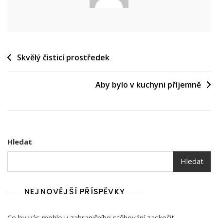
Navigace
Skvělý čisticí prostředek
pro
Aby bylo v kuchyni příjemně
příspěvek
Hledat
Hledat
NEJNOVĚJŠÍ PŘÍSPĚVKY
Co by vás mohlo u zahraničního stěhování zaskočit