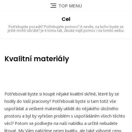
Skip
TOP MENU
to
content
Cel
Potřebujete poradit? Potřebujete pomoci? A nevíte, na koho byste se
ještě mohli obrátit? Je-li tomu tak, zkuste najít pomoc i na tomto webu.
Kvalitní materiály
Potřebovali byste si koupit nějaké kvalitní
skříně
, které by se
hodily do Vaší pracovny? Potřebovali byste si tam totiž vše
uspořádat a veškeré materiály uklidit do nějakého úložného
prostoru a byl by vyřešen problém s uspořádáním všech těchto
věcí? Potom se podívejte na naši nabídku a určitě nebudete
litovat. My Vám nabízíme nejen kvalitu, ale také výborné ceny.