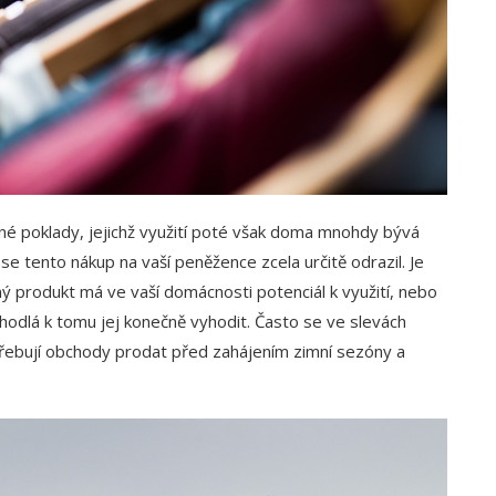
ečné poklady, jejichž využití poté však doma mnohdy bývá
á se tento nákup na vaší peněžence zcela určitě odrazil. Je
 produkt má ve vaší domácnosti potenciál k využití, nebo
dhodlá k tomu jej konečně vyhodit. Často se ve slevách
řebují obchody prodat před zahájením zimní sezóny a