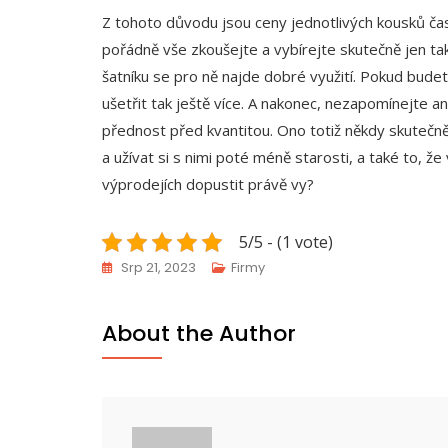
Z tohoto důvodu jsou ceny jednotlivých kousků čas
pořádně vše zkoušejte a vybírejte skutečně jen ta
šatníku se pro ně najde dobré využití. Pokud bude
ušetřit tak ještě více. A nakonec, nezapomínejte ani
přednost před kvantitou. Ono totiž někdy skutečně 
a užívat si s nimi poté méně starosti, a také to, ž
výprodejích dopustit právě vy?
5/5 - (1 vote)
Srp 21, 2023
Firmy
About the Author