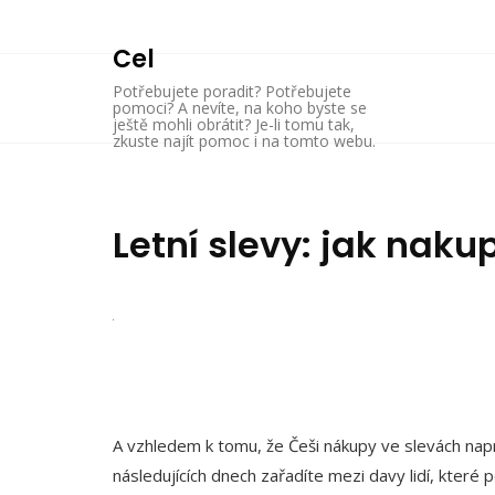
Skip
to
Cel
content
Potřebujete poradit? Potřebujete
pomoci? A nevíte, na koho byste se
ještě mohli obrátit? Je-li tomu tak,
zkuste najít pomoc i na tomto webu.
Letní slevy: jak naku
A vzhledem k tomu, že Češi nákupy ve slevách napro
následujících dnech zařadíte mezi davy lidí, které p