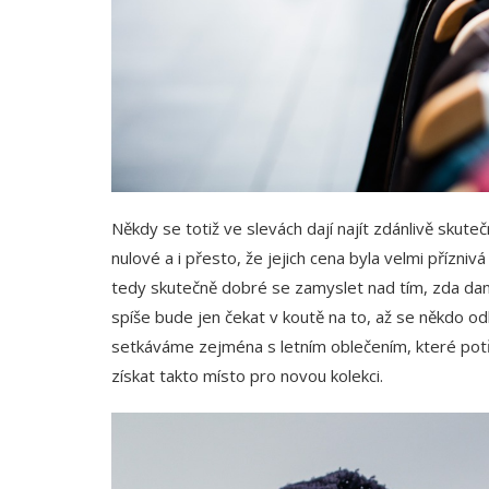
Někdy se totiž ve slevách dají najít zdánlivě skut
nulové a i přesto, že jejich cena byla velmi přízniv
tedy skutečně dobré se zamyslet nad tím, zda daný
spíše bude jen čekat v koutě na to, až se někdo o
setkáváme zejména s letním oblečením, které pot
získat takto místo pro novou kolekci.