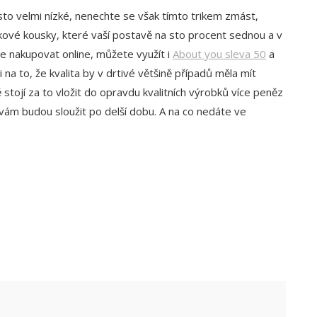
to velmi nízké, nenechte se však tímto trikem zmást,
kové kousky, které vaší postavě na sto procent sednou a v
te nakupovat online, můžete využít i
About you sleva 50
a
 na to, že kvalita by v drtivé většině případů měla mít
stojí za to vložit do opravdu kvalitních výrobků více peněz
e vám budou sloužit po delší dobu. A na co nedáte ve