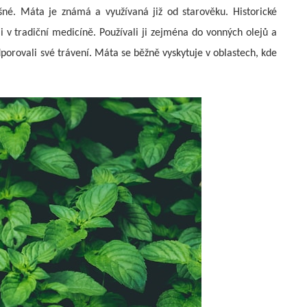
ěšné. Máta je známá a využívaná již od starověku. Historické
li v tradiční medicíně. Používali ji zejména do vonných olejů a
rovali své trávení. Máta se běžně vyskytuje v oblastech, kde