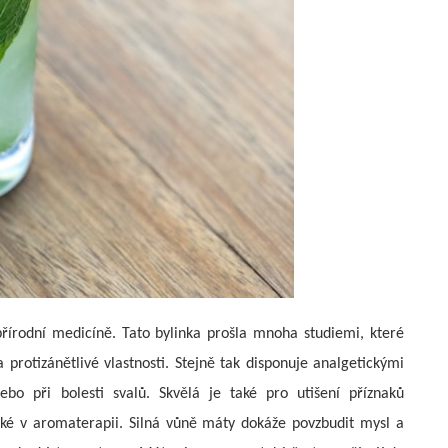
řírodní medicíně. Tato bylinka prošla mnoha studiemi, které
a protizánětlivé vlastnosti. Stejně tak disponuje analgetickými
bo při bolesti svalů. Skvělá je také pro utišení příznaků
aké v aromaterapii. Silná vůně máty dokáže povzbudit mysl a