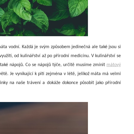
máta vodní. Každá je svým způsobem jedinečná ale také jsou si
yužití, od kulinářství až po přírodní medicínu. V kulinářství se
 také nápojů. Co se nápojů týče, určitě musíme zmínit
mátový
větě. Je vynikající k pití zejména v létě, jelikož máta má velmi
činky na naše trávení a dokáže dokonce působit jako přírodní