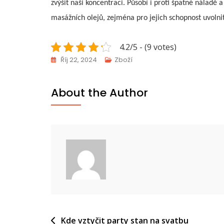
zvýšit naši koncentraci. Působí i proti špatné náladě 
masážních olejů, zejména pro jejich schopnost uvolnit
4.2/5 - (9 votes)
Říj 22, 2024
Zboží
About the Author
Navigace
Kde vztyčit party stan na svatbu