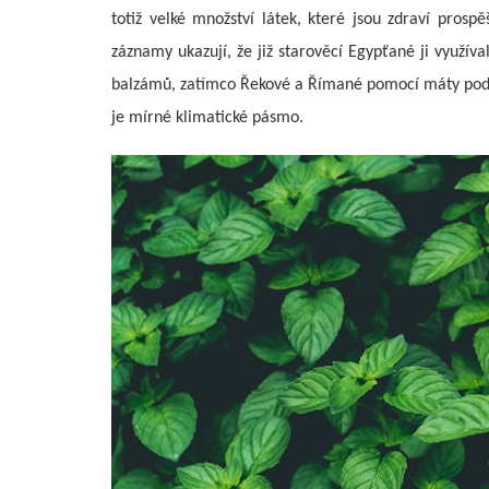
totiž velké množství látek, které jsou zdraví prosp
záznamy ukazují, že již starověcí Egypťané ji využíva
balzámů, zatímco Řekové a Římané pomocí máty podpo
je mírné klimatické pásmo.