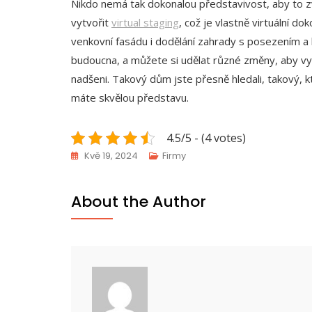
Nikdo nemá tak dokonalou představivost, aby to zv
vytvořit
virtual staging
, což je vlastně virtuální d
venkovní fasádu i dodělání zahrady s posezením a
budoucna, a můžete si udělat různé změny, aby v
nadšeni. Takový dům jste přesně hledali, takový, k
máte skvělou představu.
4.5/5 - (4 votes)
Kvě 19, 2024
Firmy
About the Author