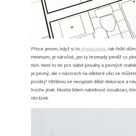
Přece jenom, když si to
představíte
, tak řešit dů
minimum, je náročné, jen ty hromady peněž co jd
nich. Není to nic pro slabé povahy a pevných stabil
je pevný, ale v názorech na některé věci se můžete
prodej? Většinou se nevyplatí dělat dekorace a ná
trochu jinak. Musíte lidem nabídnout vizualizaci, kt
obrázek.