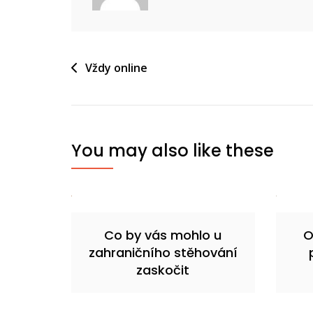
Navigace
Vždy online
pro
příspěvek
You may also like these
Co by vás mohlo u
O
zahraničního stěhování
zaskočit