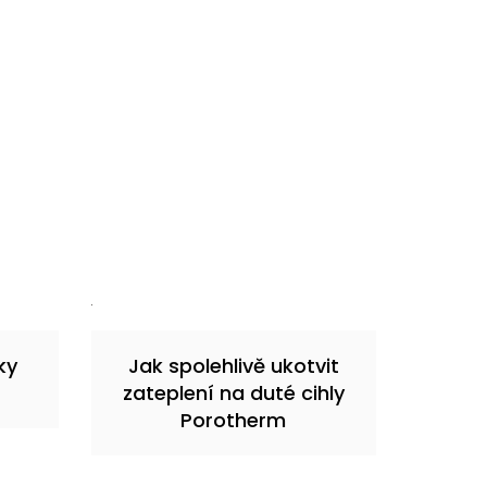
ky
Jak spolehlivě ukotvit
zateplení na duté cihly
Porotherm