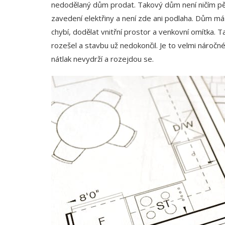
nedodělaný dům prodat. Takový dům není ničím pěkn
zavedení elektřiny a není zde ani podlaha. Dům má d
chybí, dodělat vnitřní prostor a venkovní omítka.
rozešel a stavbu už nedokončil. Je to velmi náročn
nátlak nevydrží a rozejdou se.