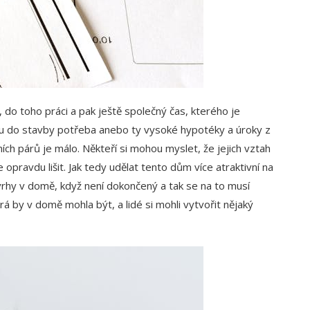
m, do toho práci a pak ještě společný čas, kterého je
ou do stavby potřeba anebo ty vysoké hypotéky a úroky z
ních párů je málo. Někteří si mohou myslet, že jejich vztah
 opravdu lišit.
Jak tedy udělat tento dům více atraktivní na
vrhy v domě, když není dokončený a tak se na to musí
erá by v domě mohla být, a lidé si mohli vytvořit nějaký