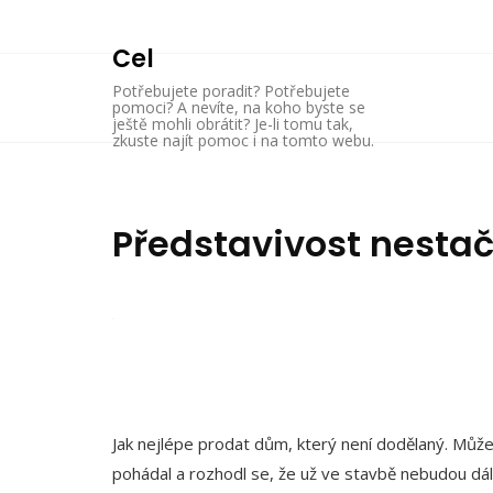
Skip
to
Cel
content
Potřebujete poradit? Potřebujete
pomoci? A nevíte, na koho byste se
ještě mohli obrátit? Je-li tomu tak,
zkuste najít pomoc i na tomto webu.
Představivost nestač
Jak nejlépe prodat dům, který není dodělaný. Může
pohádal a rozhodl se, že už ve stavbě nebudou dál