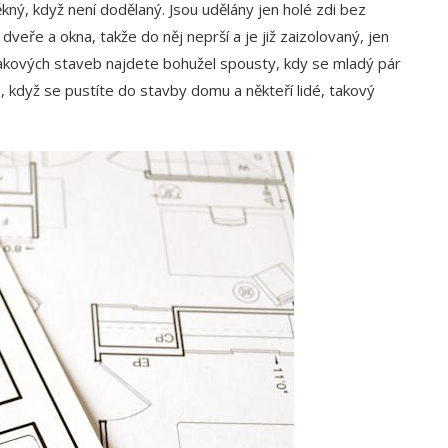
ý, když není dodělaný. Jsou udělány jen holé zdi bez
veře a okna, takže do něj neprší a je již zaizolovaný, jen
 Takových staveb najdete bohužel spousty, kdy se mladý pár
é, když se pustíte do stavby domu a někteří lidé, takový