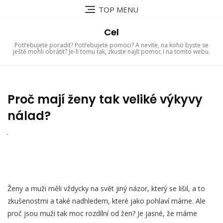
Skip
TOP MENU
to
content
Cel
Potřebujete poradit? Potřebujete pomoci? A nevíte, na koho byste se
ještě mohli obrátit? Je-li tomu tak, zkuste najít pomoc i na tomto webu.
Proč mají ženy tak veliké výkyvy
nálad?
Ženy a muži měli vždycky na svět jiný názor, který se lišil, a to
zkušenostmi a také nadhledem, které jako pohlaví máme. Ale
proč jsou muži tak moc rozdílní od žen? Je jasné, že máme