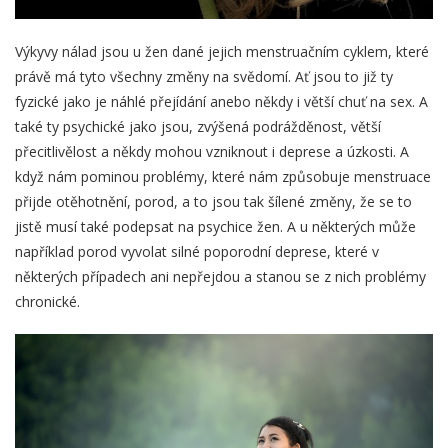
Výkyvy nálad jsou u žen dané jejich menstruačním cyklem, které
právě má tyto všechny změny na svědomí. Ať jsou to již ty
fyzické jako je náhlé přejídání anebo někdy i větší chuť na sex. A
také ty psychické jako jsou, zvýšená podrážděnost, větší
přecitlivělost a někdy mohou vzniknout i deprese a úzkosti. A
když nám pominou problémy, které nám způsobuje menstruace
přijde otěhotnění, porod, a to jsou tak šílené změny, že se to
jistě musí také podepsat na psychice žen. A u některých může
například porod vyvolat silné poporodní deprese, které v
některých případech ani nepřejdou a stanou se z nich problémy
chronické.