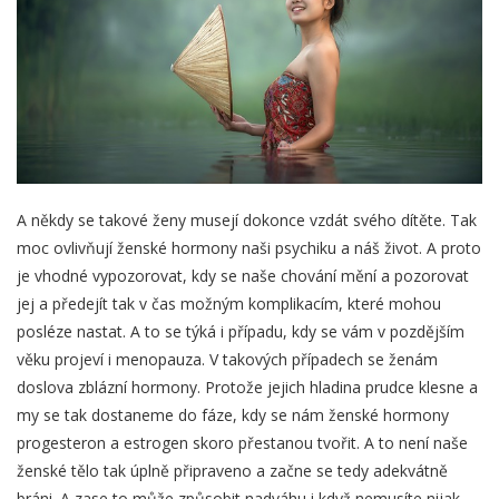
A někdy se takové ženy musejí dokonce vzdát svého dítěte. Tak
moc ovlivňují ženské hormony naši psychiku a náš život. A proto
je vhodné vypozorovat, kdy se naše chování mění a pozorovat
jej a předejít tak v čas možným komplikacím, které mohou
posléze nastat. A to se týká i případu, kdy se vám v pozdějším
věku projeví i menopauza. V takových případech se ženám
doslova zblázní hormony. Protože jejich hladina prudce klesne a
my se tak dostaneme do fáze, kdy se nám ženské hormony
progesteron a estrogen skoro přestanou tvořit. A to není naše
ženské tělo tak úplně připraveno a začne se tedy adekvátně
bráni. A zase to může způsobit nadváhu i když nemusíte nijak