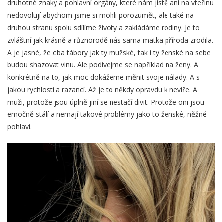
druhotné znaky a pohlavní orgány, které nám jistě ani na vteřinu
nedovolují abychom jsme si mohli porozumět, ale také na
druhou stranu spolu sdílíme životy a zakládáme rodiny. Je to
zvláštní jak krásně a různorodě nás sama matka příroda zrodila.
A je jasné, že oba tábory jak ty mužské, tak i ty ženské na sebe
budou shazovat vinu. Ale podívejme se například na ženy. A
konkrétně na to, jak moc dokážeme měnit svoje nálady. A s
jakou rychlostí a razancí. Až je to někdy opravdu k nevíře. A
muži, protože jsou úplně jiní se nestačí divit. Protože oni jsou
emočně stálí a nemají takové problémy jako to ženské, něžné
pohlaví.