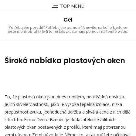
Skip
TOP MENU
to
content
Cel
Potřebujete poradit? Potřebujete pomoci? A nevíte, na koho byste se
ještě mohli obrátit? Je-li tomu tak, zkuste najít pomoc i na tomto webu.
Široká nabídka plastových oken
To, že plastová okna jsou dnes trendem, není žádná novinka.
Jejich skvělé vlastnosti, jako je vysoká tepelná izolace, nízká
propustnost zvuku, jednoduchá údržba a skvělá cena z nich dělá
lídra trhu. Firma Decro Bzenec je dodavatelem kvalitních
plastových oken postavených z profilů, které mají potvrzenou
zemi původu. Zemí původu je Německo, a tak můžete očekávat