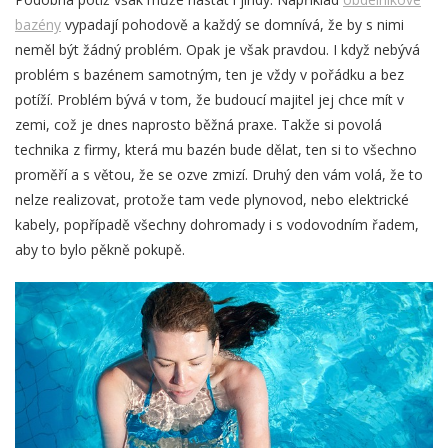
bazény
vypadají pohodově a každý se domnívá, že by s nimi
neměl být žádný problém. Opak je však pravdou. I když nebývá
problém s bazénem samotným, ten je vždy v pořádku a bez
potíží. Problém bývá v tom, že budoucí majitel jej chce mít v
zemi, což je dnes naprosto běžná praxe. Takže si povolá
technika z firmy, která mu bazén bude dělat, ten si to všechno
proměří a s větou, že se ozve zmizí. Druhý den vám volá, že to
nelze realizovat, protože tam vede plynovod, nebo elektrické
kabely, popřípadě všechny dohromady i s vodovodním řadem,
aby to bylo pěkně pokupě.