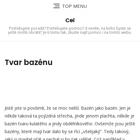
Skip
TOP MENU
to
content
Cel
Potřebujete poradit? Potřebujete pomoci? A nevíte, na koho byste se
ještě mohli obrátit? Je-li tomu tak, zkuste najít pomoc i na tomto webu.
Tvar bazénu
Jistě jste si povšimli, že se moc neliší. Bazén jako bazén. Jen je
někde taková ta pojízdná střecha, jinde jenom plachta, někde je
bazén tvaru kulatého a jindy obdélníkového. Ovšemže jsou ještě
bazény, které mají tvar dalo by se říci „všelijaký“. Tedy takový,
jaký si majitel přál a nechal si ho tak udělat. Což například v