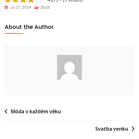
Lis 27, 2024
Zboží
About the Author
Navigace
Móda v každém věku
pro
Svatba venku
příspěvek