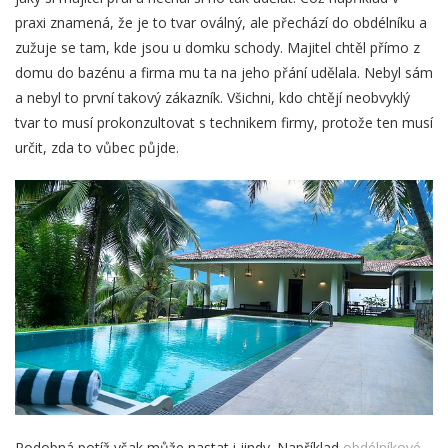
praxi znamená, že je to tvar oválný, ale přechází do obdélníku a
zužuje se tam, kde jsou u domku schody. Majitel chtěl přímo z
domu do bazénu a firma mu ta na jeho přání udělala. Nebyl sám
a nebyl to první takový zákazník. Všichni, kdo chtějí neobvyklý
tvar to musí prokonzultovat s technikem firmy, protože ten musí
určit, zda to vůbec půjde.
Podobná potíž však může nastat i jindy. Například
obdélníkové