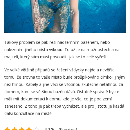
Takový problém se pak řeší nadzemním bazénem, nebo
nalezením jiného místa výkopu. To už je na možnostech a na
majiteli, který sám musí posoudit, jak se to celé vyřeší.
Ve velké většině případů se řešení vždycky najde a nevěřte
tomu, že zrovna to vaše místo bude prošpikováno čímkoli jiným
než hlínou. Kabely a jiné věci se většinou skutečně netáhnou za
domem, kam se většinou bazén dává. Ostatně správně byste
měli mít dokumentaci k domu, kde je vše, co je pod zemí
zaneseno. Z toho je pak třeba vycházet, ale pro jistotu je každá
další konzultace na místě.
4.2/5 - (9 votes)