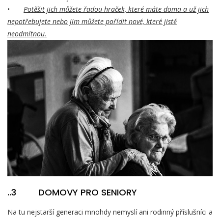
•
Potěšit jich můžete řadou hraček, které máte doma a už jich
nepotřebujete nebo jim můžete pořídit nové, které jistě
neodmítnou.
..3 DOMOVY PRO SENIORY
Na tu nejstarší generaci mnohdy nemyslí ani rodinný příslušníci a