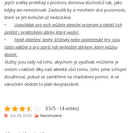
jejich svátky probíhají v prostoru domova důchodců tak, jako
kdyby ani neexistovali. Zasloužili by si mnohem více pozornosti,
které se jim bohužel už nedostává.
•
Uspořádat pro nich můžete vánoční program a taktéž jich
potěšit i praktickými dárky, které využijí.
•
Teplé oblečení, knihy, křížovky nebo společenské hry, jsou
často vděčné a pro starší lidi nejlepším dárkem, který můžou
dostat.
Služby jsou tady od toho, abychom je využívali, můžeme je
ovšem i nabízet díky naší aktivitě vůči tomu, čeho jsme schopní
dosáhnout, pokud se zaměříme na charitativní pomoc. A ve
vánočním období to platí dvojnásobně.
3.5/5 - (4 votes)
Srp 26, 2025
Nezařazené