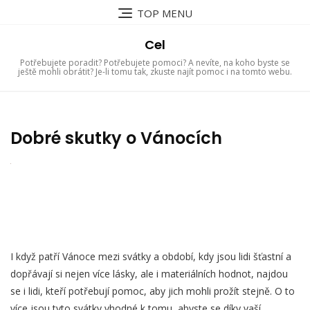
Skip
TOP MENU
to
content
Cel
Potřebujete poradit? Potřebujete pomoci? A nevíte, na koho byste se
ještě mohli obrátit? Je-li tomu tak, zkuste najít pomoc i na tomto webu.
Dobré skutky o Vánocích
I když patří Vánoce mezi svátky a období, kdy jsou lidi šťastní a
dopřávají si nejen více lásky, ale i materiálních hodnot, najdou
se i lidi, kteří potřebují pomoc, aby jich mohli prožít stejně. O to
více jsou tyto svátky vhodné k tomu, abyste se díky vaší