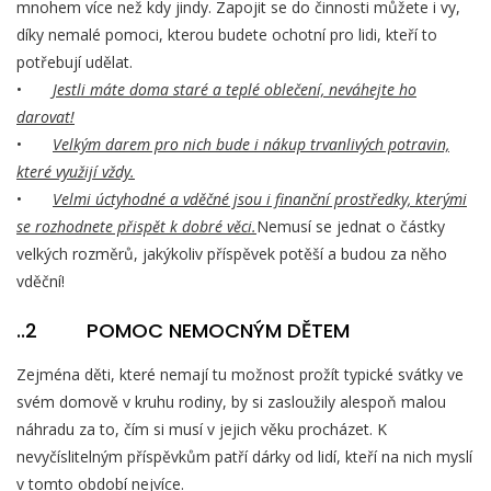
mnohem více než kdy jindy. Zapojit se do činnosti můžete i vy,
díky nemalé pomoci, kterou budete ochotní pro lidi, kteří to
potřebují udělat.
•
Jestli máte doma staré a teplé oblečení, neváhejte ho
darovat!
•
Velkým darem pro nich bude i nákup trvanlivých potravin,
které využijí vždy.
•
Velmi úctyhodné a vděčné jsou i finanční prostředky, kterými
se rozhodnete přispět k dobré věci.
Nemusí se jednat o částky
velkých rozměrů, jakýkoliv příspěvek potěší a budou za něho
vděční!
..2 POMOC NEMOCNÝM DĚTEM
Zejména děti, které nemají tu možnost prožít typické svátky ve
svém domově v kruhu rodiny, by si zasloužily alespoň malou
náhradu za to, čím si musí v jejich věku procházet. K
nevyčíslitelným příspěvkům patří dárky od lidí, kteří na nich myslí
v tomto období nejvíce.