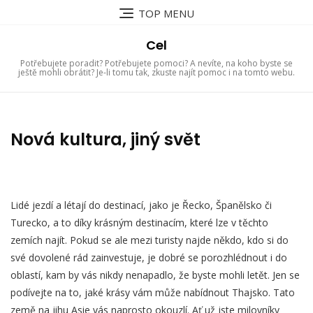
Skip
TOP MENU
to
content
Cel
Potřebujete poradit? Potřebujete pomoci? A nevíte, na koho byste se
ještě mohli obrátit? Je-li tomu tak, zkuste najít pomoc i na tomto webu.
Nová kultura, jiný svět
Lidé jezdí a létají do destinací, jako je Řecko, Španělsko či
Turecko, a to díky krásným destinacím, které lze v těchto
zemích najít. Pokud se ale mezi turisty najde někdo, kdo si do
své dovolené rád zainvestuje, je dobré se porozhlédnout i do
oblastí, kam by vás nikdy nenapadlo, že byste mohli letět. Jen se
podívejte na to, jaké krásy vám může nabídnout Thajsko. Tato
země na jihu Asie vás naprosto okouzlí. Ať už jste milovníky