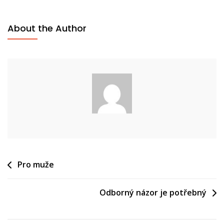
About the Author
Navigace
Pro muže
pro
Odborný názor je potřebný
příspěvek