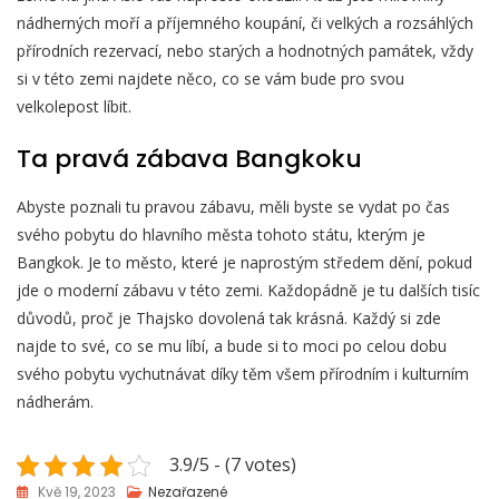
nádherných moří a příjemného koupání, či velkých a rozsáhlých
přírodních rezervací, nebo starých a hodnotných památek, vždy
si v této zemi najdete něco, co se vám bude pro svou
velkolepost líbit.
Ta pravá zábava Bangkoku
Abyste poznali tu pravou zábavu, měli byste se vydat po čas
svého pobytu do hlavního města tohoto státu, kterým je
Bangkok. Je to město, které je naprostým středem dění, pokud
jde o moderní zábavu v této zemi. Každopádně je tu dalších tisíc
důvodů, proč je
Thajsko dovolená
tak krásná. Každý si zde
najde to své, co se mu líbí, a bude si to moci po celou dobu
svého pobytu vychutnávat díky těm všem přírodním i kulturním
nádherám.
3.9/5 - (7 votes)
Kvě 19, 2023
Nezařazené