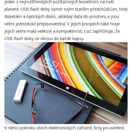
jeden z nejrozšířenějších počítačových konektorů na naší
planetě. USB flash disky oproti svým starším předchůdcům, tedy
disketám a optických disků, ukládají data do prostoru a jsou
velmi jednoduše přepisovatelná. V jejich prospěch také hraje
jejich velmi malá velikost a kompaktnost, což zapříčiňuje, že
USB flash disky se vlezou do každé kapsy.
V rámci pokroku všech elektronických zařízení, brzy po uvedení