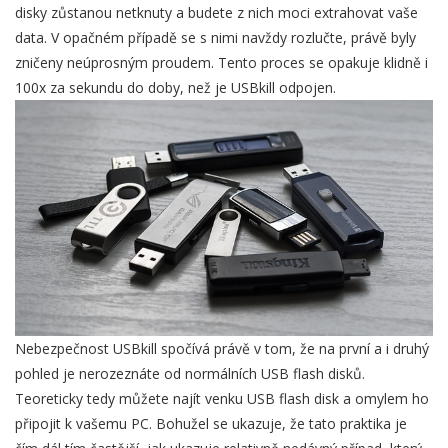
disky zůstanou netknuty a budete z nich moci extrahovat vaše
data. V opačném případě se s nimi navždy rozlučte, právě byly
zničeny neúprosným proudem. Tento proces se opakuje klidně i
100x za sekundu do doby, než je USBkill odpojen.
Nebezpečnost USBkill spočívá právě v tom, že na první a i druhý
pohled je nerozeznáte od normálních USB flash disků.
Teoreticky tedy můžete najít venku USB flash disk a omylem ho
připojit k vašemu PC. Bohužel se ukazuje, že tato praktika je