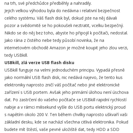
na trh, své předchůdce předběhly a nahradily.
Jejich velkou výhodou byla do nedávna i relativní bezpečnost
celého systému. Váš flash disk byl, dokud jste na něj dávali
pozor a svědomitě se ho pokoušeli neztratit, vcelku bezpečný.
Nikdo se do něj bez toho, abyste ho připojil k počítači, nedostal.
Jako rána z čistého nebe tedy působí novinka, že na
internetovém obchodě Amazon je možné koupit jeho zlou verzi,
tedy USBkill.
USBkill, zlá verze USB flash disku
USBkill funguje na velmi jednoduchém principu. Vypadá přesně
jako normální USB flash disk, nic nedává najevo, že tento kus
elektroniky naprosto zničí váš počítač nebo jiné elektronické
zařízení s USB portem. Avšak jeho primární úlohou není úschova
dat. Po zastrčení do vašeho počítače se USBkill rapidní rychlostí
nabije a v rámci milisekund vyšle do USB portu elektrický proud
s napětím okolo 200 V. Ten během chvilky naprosto uškvaří vaši
základní desku, kde se nachází všechna citlivá elektronika. Pokud
budete mít štěstí, vaše pevné uložiště dat, tedy HDD a SDD