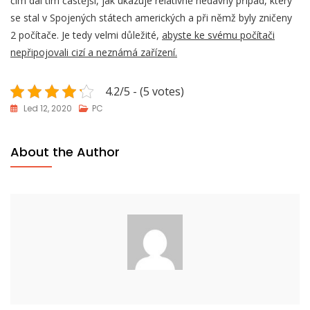
čím dál tím častější, jak ukazuje relativně nedávný případ, který
se stal v Spojených státech amerických a při němž byly zničeny
2 počítače. Je tedy velmi důležité,
abyste ke svému počítači
nepřipojovali cizí a neznámá zařízení.
4.2/5 - (5 votes)
Led 12, 2020
PC
About the Author