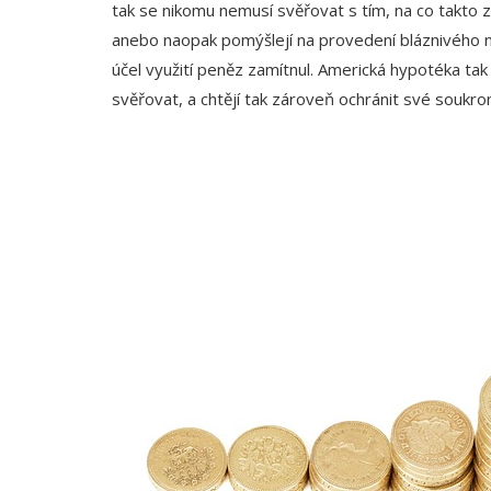
tak se nikomu nemusí svěřovat s tím, na co takto zí
anebo naopak pomýšlejí na provedení bláznivého ná
účel využití peněz zamítnul. Americká hypotéka ta
svěřovat, a chtějí tak zároveň ochránit své soukro