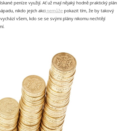
skané peníze využijí. Ať už mají nějaký hodně praktický plán
padu, nikdo jejich akci
nemůže
pokazit tím, že by takový
k vychází všem, kdo se se svými plány nikomu nechtějí
mí.