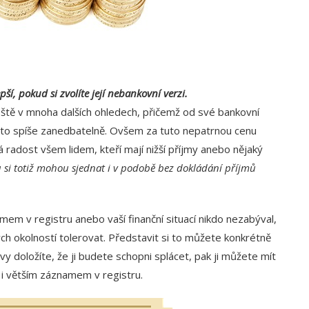
í, pokud si zvolíte její nebankovní verzi.
eště v mnoha dalších ohledech, přičemž od své bankovní
a to spíše zanedbatelně. Ovšem za tuto nepatrnou cenu
adost všem lidem, kteří mají nižší příjmy anebo nějaký
si totiž mohou sjednat i v podobě bez dokládání příjmů
 v registru anebo vaší finanční situací nikdo nezabýval,
 okolností tolerovat. Představit si to můžete konkrétně
vy doložíte, že ji budete schopni splácet, pak ji můžete mít
 i větším záznamem v registru.