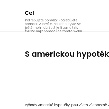
Skip
to
Cel
content
Potřebujete poradit? Potřebujete
pomoci? A nevíte, na koho byste se
ještě mohli obrátit? Je-li tomu tak,
zkuste najít pomoc i na tomto webu.
S americkou hypoték
Výhody americké hypotéky jsou všem všeobecně zná