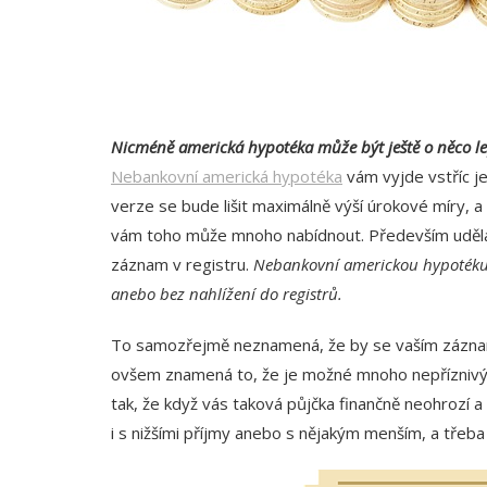
Nicméně americká hypotéka může být ještě o něco lepš
Nebankovní americká hypotéka
vám vyjde vstříc j
verze se bude lišit maximálně výší úrokové míry, 
vám toho může mnoho nabídnout. Především udělá r
záznam v registru.
Nebankovní americkou hypotéku 
anebo bez nahlížení do registrů.
To samozřejmě neznamená, že by se vaším záznamem
ovšem znamená to, že je možné mnoho nepříznivých
tak, že když vás taková půjčka finančně neohrozí a 
i s nižšími příjmy anebo s nějakým menším, a třeba