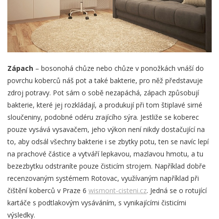
Zápach
– bosonohá chůze nebo chůze v ponožkách vnáší do
povrchu koberců náš pot a také bakterie, pro něž představuje
zdroj potravy. Pot sám o sobě nezapáchá, zápach způsobují
bakterie, které jej rozkládají, a produkují při tom štiplavé sirné
sloučeniny, podobné odéru zrajícího sýra. Jestliže se koberec
pouze vysává vysavačem, jeho výkon není nikdy dostačující na
to, aby odsál všechny bakterie i se zbytky potu, ten se navíc lepí
na prachové částice a vytváří lepkavou, mazlavou hmotu, a tu
bezezbytku odstraníte pouze čisticím strojem. Například dobře
recenzovaným systémem Rotovac, využívaným například při
čištění koberců v Praze 6
wismont-cisteni.cz
. Jedná se o rotující
kartáče s podtlakovým vysáváním, s vynikajícími čisticími
výsledky.