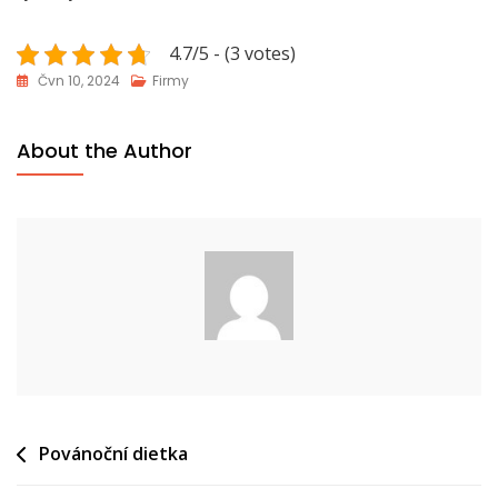
4.7/5 - (3 votes)
Čvn 10, 2024
Firmy
About the Author
Navigace
Povánoční dietka
pro