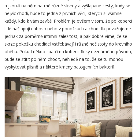
a jsou-li na něm patrné různé skvrny a vyšlapané cesty, kudy se
nejvíc chodí, bude to jedna z prvních věcí, kterých si všimne
každý, kdo k vám zavítá. Problém je ovšem v tom, že po koberci
lidé našlapují naboso nebo v ponožkách a chodidla považujeme
jednak za poměrně intimní záležitost, a pak dobře víme, že se
skrze pokožku chodidel vstřebávají i různé nečistoty do krevního
oběhu. Pokud někdo spatří na koberci fleky neznámého původu,
bude se štítit po něm chodit, nehledě na to, že se tu mohou
vyskytovat plísně a některé kmeny patogenních bakterií.