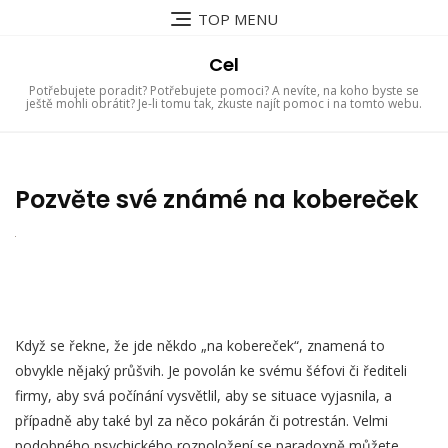
Skip
TOP MENU
to
content
Cel
Potřebujete poradit? Potřebujete pomoci? A nevíte, na koho byste se
ještě mohli obrátit? Je-li tomu tak, zkuste najít pomoc i na tomto webu.
Pozvěte své známé na kobereček
Když se řekne, že jde někdo „na kobereček“, znamená to
obvykle nějaký průšvih. Je povolán ke svému šéfovi či řediteli
firmy, aby svá počínání vysvětlil, aby se situace vyjasnila, a
případně aby také byl za něco pokárán či potrestán. Velmi
podobného psychického rozpoložení se paradoxně můžete