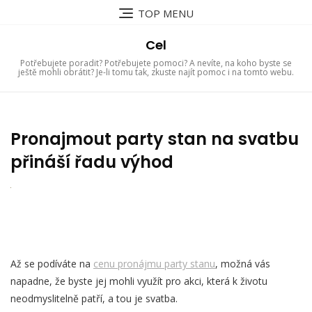
Skip
TOP MENU
to
content
Cel
Potřebujete poradit? Potřebujete pomoci? A nevíte, na koho byste se
ještě mohli obrátit? Je-li tomu tak, zkuste najít pomoc i na tomto webu.
Pronajmout party stan na svatbu
přináší řadu výhod
Až se podíváte na
cenu pronájmu party stanu
, možná vás
napadne, že byste jej mohli využít pro akci, která k životu
neodmyslitelně patří, a tou je svatba.