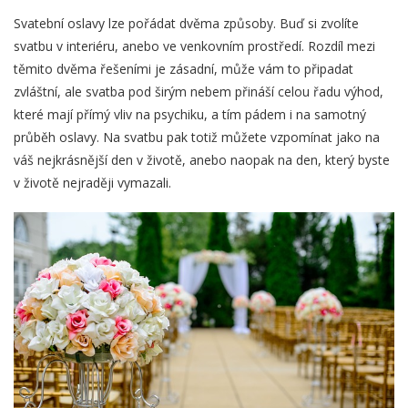
Svatební oslavy lze pořádat dvěma způsoby. Buď si zvolíte
svatbu v interiéru, anebo ve venkovním prostředí. Rozdíl mezi
těmito dvěma řešeními je zásadní, může vám to připadat
zvláštní, ale svatba pod širým nebem přináší celou řadu výhod,
které mají přímý vliv na psychiku, a tím pádem i na samotný
průběh oslavy. Na svatbu pak totiž můžete vzpomínat jako na
váš nejkrásnější den v životě, anebo naopak na den, který byste
v životě nejraději vymazali.