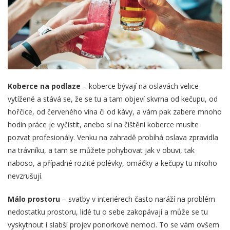
Koberce na podlaze
– koberce bývají na oslavách velice
vytížené a stává se, že se tu a tam objeví skvrna od kečupu, od
hořčice, od červeného vína či od kávy, a vám pak zabere mnoho
hodin práce je vyčistit, anebo si na čištění koberce musíte
pozvat profesionály. Venku na zahradě probíhá oslava zpravidla
na trávníku, a tam se můžete pohybovat jak v obuvi, tak
naboso, a případné rozlité polévky, omáčky a kečupy tu nikoho
nevzrušují.
Málo prostoru
– svatby v interiérech často naráží na problém
nedostatku prostoru, lidé tu o sebe zakopávají a může se tu
vyskytnout i slabší projev ponorkové nemoci. To se vám ovšem